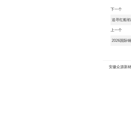
下一个
追寻红船初
上一个
2026国
安徽众源新