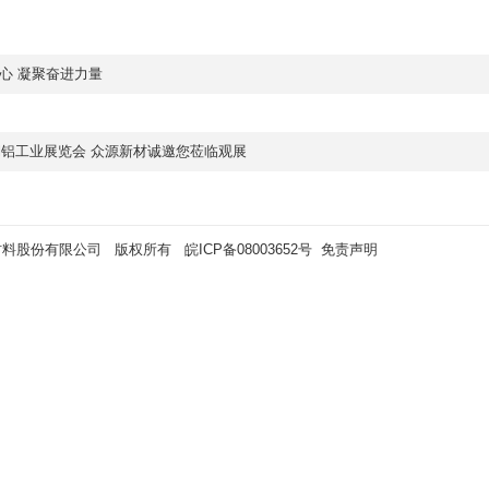
心 凝聚奋进力量
际铜铝工业展览会 众源新材诚邀您莅临观展
材料股份有限公司 版权所有
皖ICP备08003652号
免责声明